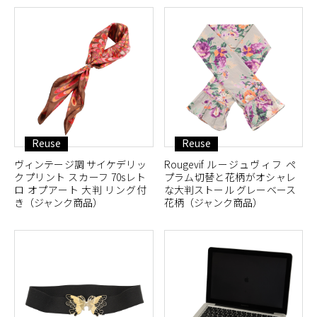
Reuse
Reuse
ヴィンテージ調 サイケデリッ
Rougevif ルージュヴィフ ペ
クプリント スカーフ 70sレト
プラム切替と花柄がオシャレ
ロ オプアート 大判 リング付
な大判ストール グレーベース
き（ジャンク商品）
花柄（ジャンク商品）