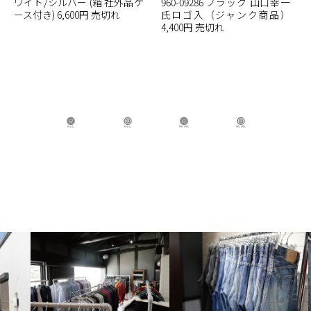
ワイト/シルバー (箱 社外品ケ
960-09286 ブラック 山口幸一
ース付き) 6,600円 売切れ
氏ロゴ入（ジャンク商品）
4,400円 売切れ
B.B.L Store
B.B.L
BBL GIRL Store
BBL GIRL