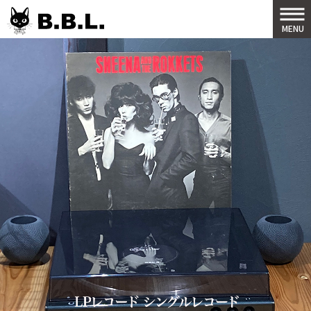
B.B.L
MENU