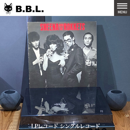
B.B.L
MENU