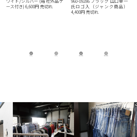
ワイト/シルバー (箱 社外品ケ
960-09286 ブラック 山口幸一
ース付き) 6,600円 売切れ
氏ロゴ入（ジャンク商品）
4,400円 売切れ
B.B.L Store
B.B.L
BBL GIRL Store
BBL GIRL