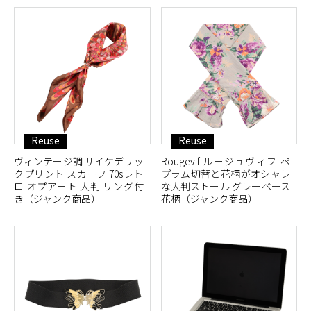
Reuse
Reuse
ヴィンテージ調 サイケデリッ
Rougevif ルージュヴィフ ペ
クプリント スカーフ 70sレト
プラム切替と花柄がオシャレ
ロ オプアート 大判 リング付
な大判ストール グレーベース
き（ジャンク商品）
花柄（ジャンク商品）