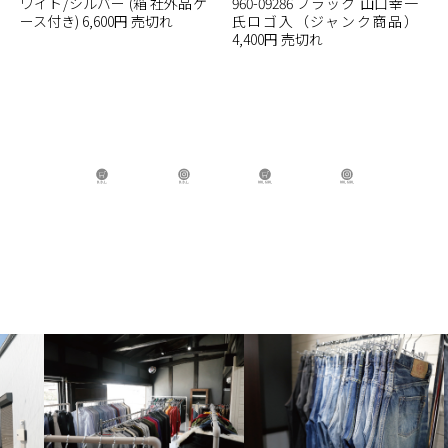
ワイト/シルバー (箱 社外品ケ
960-09286 ブラック 山口幸一
ース付き) 6,600円 売切れ
氏ロゴ入（ジャンク商品）
4,400円 売切れ
B.B.L Store
B.B.L
BBL GIRL Store
BBL GIRL