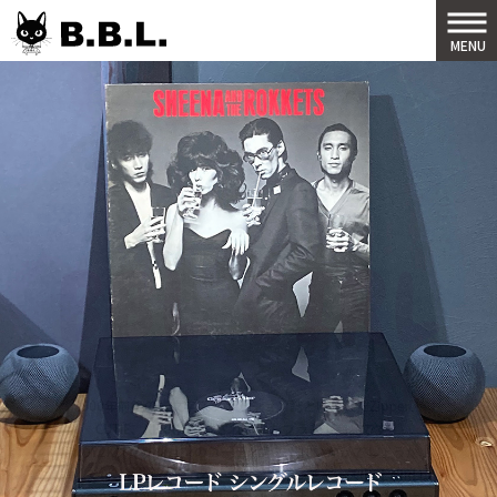
B.B.L
MENU