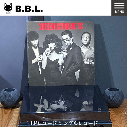
B.B.L
MENU