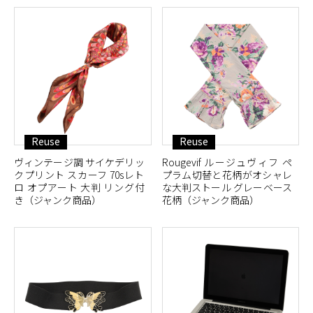
Reuse
Reuse
ヴィンテージ調 サイケデリッ
Rougevif ルージュヴィフ ペ
クプリント スカーフ 70sレト
プラム切替と花柄がオシャレ
ロ オプアート 大判 リング付
な大判ストール グレーベース
き（ジャンク商品）
花柄（ジャンク商品）