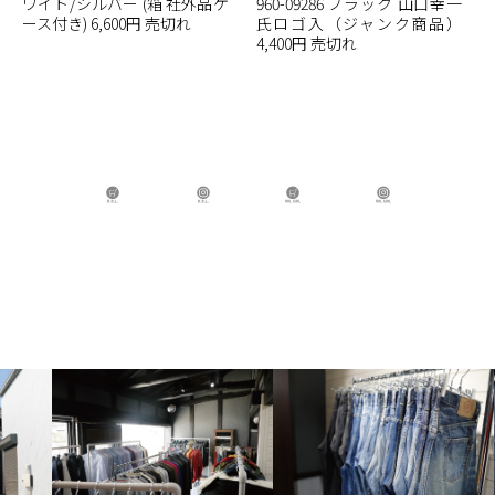
ワイト/シルバー (箱 社外品ケ
960-09286 ブラック 山口幸一
ース付き) 6,600円 売切れ
氏ロゴ入（ジャンク商品）
4,400円 売切れ
B.B.L Store
B.B.L
BBL GIRL Store
BBL GIRL