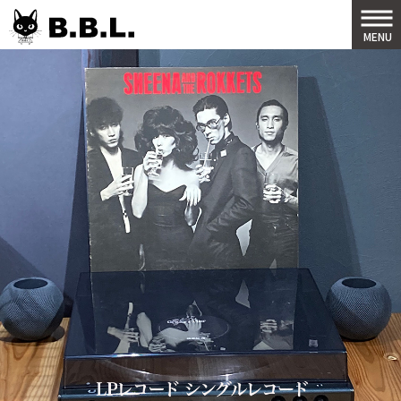
B.B.L
MENU