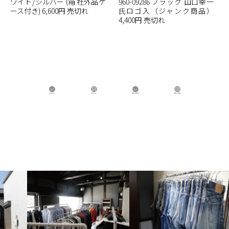
ワイト/シルバー (箱 社外品ケ
960-09286 ブラック 山口幸一
ース付き) 6,600円 売切れ
氏ロゴ入（ジャンク商品）
4,400円 売切れ
B.B.L Store
B.B.L
BBL GIRL Store
BBL GIRL