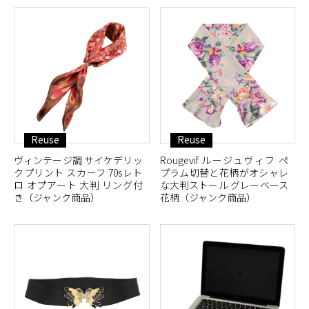
Reuse
Reuse
ヴィンテージ調 サイケデリッ
Rougevif ルージュヴィフ ペ
クプリント スカーフ 70sレト
プラム切替と花柄がオシャレ
ロ オプアート 大判 リング付
な大判ストール グレーベース
き（ジャンク商品）
花柄（ジャンク商品）