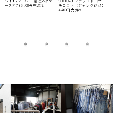
ワイト/シルバー (箱 社外品ケ
960-09286 ブラック 山口幸一
ース付き) 6,600円 売切れ
氏ロゴ入（ジャンク商品）
4,400円 売切れ
B.B.L Store
B.B.L
BBL GIRL Store
BBL GIRL