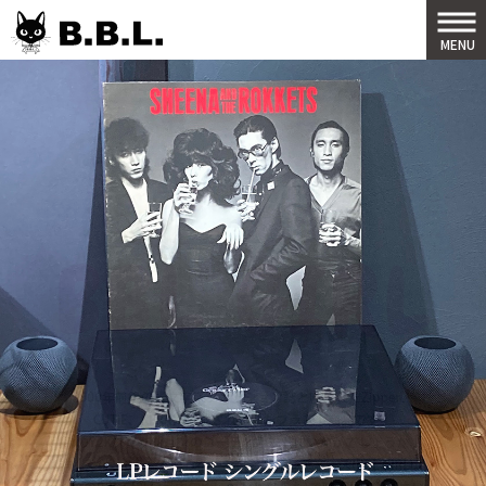
B.B.L
MENU