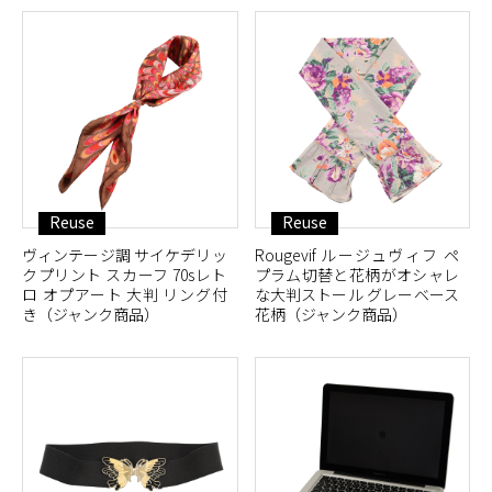
Reuse
Reuse
ヴィンテージ調 サイケデリッ
Rougevif ルージュヴィフ ペ
クプリント スカーフ 70sレト
プラム切替と花柄がオシャレ
ロ オプアート 大判 リング付
な大判ストール グレーベース
き（ジャンク商品）
花柄（ジャンク商品）