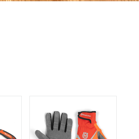
ons.yahoo.co.jp/seller/CAYahSNgEAsoYVTd1cv2mcTQa1gbP?user_type