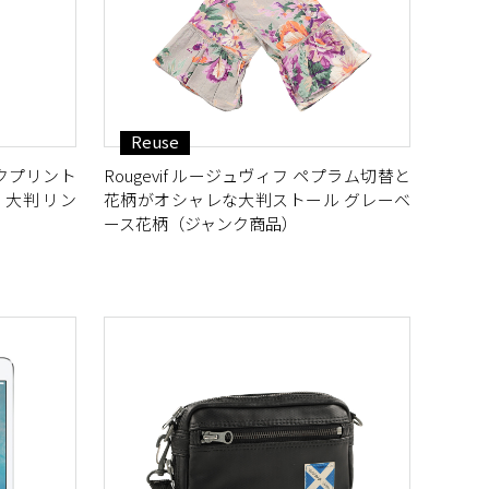
Reuse
クプリント
Rougevif ルージュヴィフ ペプラム切替と
 大判 リン
花柄がオシャレな大判ストール グレーベ
ース花柄（ジャンク商品）