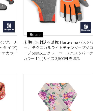
Reuse
 ハスクバーナ
未使用(開封済み試着) Husqvarna ハスクバ
ートタイプ)
ーナ テクニカルライトチェンソープグロ
バーナカラー
ーブ 5996511 グレーベースハスクバーナ
カラー 10(L)サイズ 3,500円 売切れ