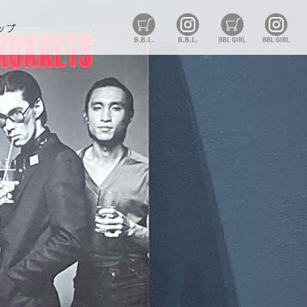
B.B.L Store
B.B.L
BBL GIRL St
BB
ップ