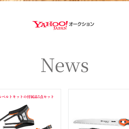
https://aucti
News