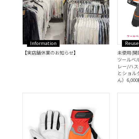
Information
Reuse
【実店舗休業のお知らせ】
未使用(開封
ツールベ
レー/ハ
とショル
ん）6,00