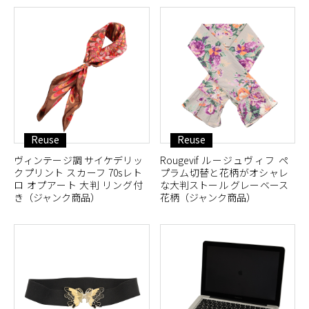
Reuse
Reuse
ヴィンテージ調 サイケデリッ
Rougevif ルージュヴィフ ペ
クプリント スカーフ 70sレト
プラム切替と花柄がオシャレ
ロ オプアート 大判 リング付
な大判ストール グレーベース
き（ジャンク商品）
花柄（ジャンク商品）