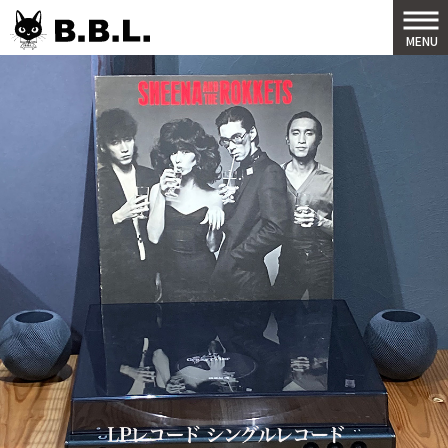
B.B.L
MENU