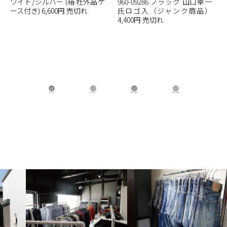
ワイト/シルバー (箱 社外品ケ
960-09286 ブラック 山口幸一
ース付き) 6,600円 売切れ
氏ロゴ入（ジャンク商品）
4,400円 売切れ
B.B.L Store
B.B.L
BBL GIRL Store
BBL GIRL