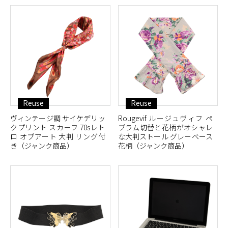
Reuse
Reuse
ヴィンテージ調 サイケデリッ
Rougevif ルージュヴィフ ペ
クプリント スカーフ 70sレト
プラム切替と花柄がオシャレ
ロ オプアート 大判 リング付
な大判ストール グレーベース
き（ジャンク商品）
花柄（ジャンク商品）