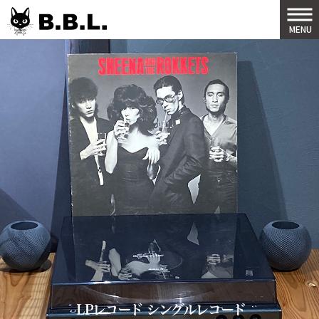
B.B.L
MENU