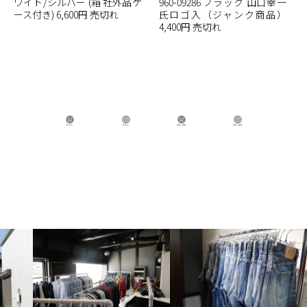
ワイト/シルバー (箱 社外品ケ
960-09286 ブラック 山口幸一
ース付き) 6,600円 売切れ
氏ロゴ入（ジャンク商品）
4,400円 売切れ
B.B.L Store
B.B.L
BBL GIRL Store
BBL GIRL