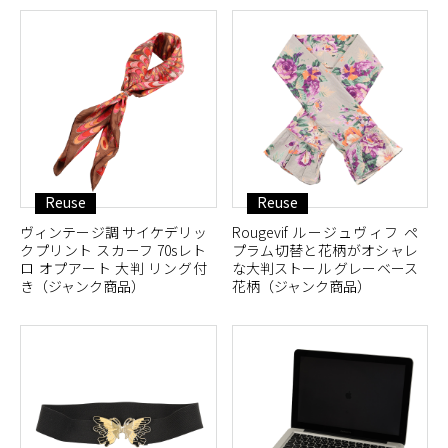
Reuse
Reuse
ヴィンテージ調 サイケデリッ
Rougevif ルージュヴィフ ペ
クプリント スカーフ 70sレト
プラム切替と花柄がオシャレ
ロ オプアート 大判 リング付
な大判ストール グレーベース
き（ジャンク商品）
花柄（ジャンク商品）