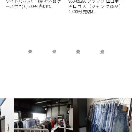
ワイト/シルバー (箱 社外品ケ
960-09286 ブラック 山口幸一
ース付き) 6,600円 売切れ
氏ロゴ入（ジャンク商品）
4,400円 売切れ
B.B.L Store
B.B.L
BBL GIRL Store
BBL GIRL