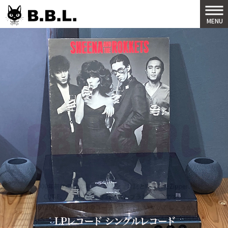
B.B.L
MENU