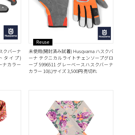
Reuse
 ハスクバーナ
未使用(開封済み試着) Husqvarna ハスクバ
ートタイプ)
ーナ テクニカルライトチェンソープグロ
バーナカラー
ーブ 5996511 グレーベースハスクバーナ
カラー 10(L)サイズ 3,500円 売切れ