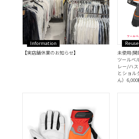
Information
Reuse
【実店舗休業のお知らせ】
未使用(開封
ツールベ
レー/ハ
とショル
ん）6,00