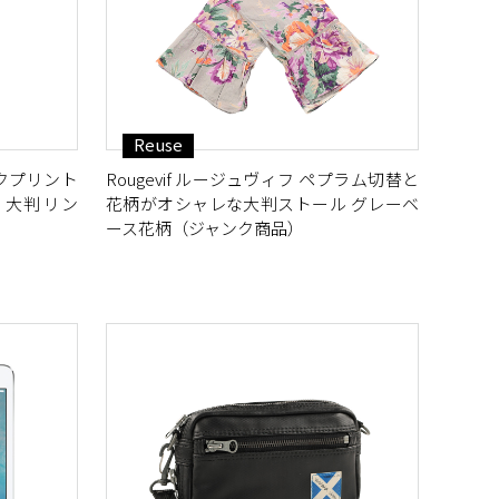
Reuse
クプリント
Rougevif ルージュヴィフ ペプラム切替と
 大判 リン
花柄がオシャレな大判ストール グレーベ
ース花柄（ジャンク商品）