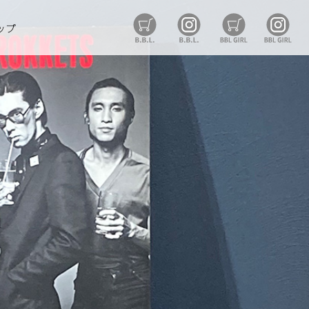
B.B.L Store
B.B.L
BBL GIRL St
BB
ップ