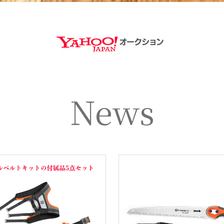
https://aucti
News