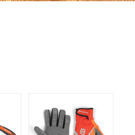
ons.yahoo.co.jp/seller/CAYahSNgEAsoYVTd1cv2mcTQa1gbP?user_type