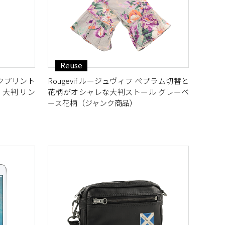
Reuse
クプリント
Rougevif ルージュヴィフ ペプラム切替と
 大判 リン
花柄がオシャレな大判ストール グレーベ
ース花柄（ジャンク商品）