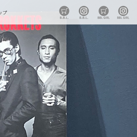
B.B.L Store
B.B.L
BBL GIRL St
BB
ップ