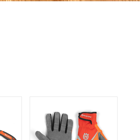
ons.yahoo.co.jp/seller/CAYahSNgEAsoYVTd1cv2mcTQa1gbP?user_type