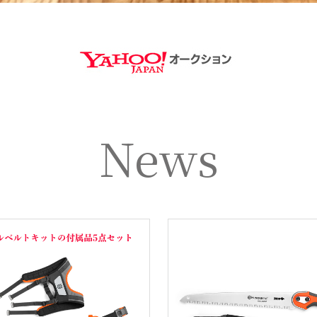
https://aucti
News