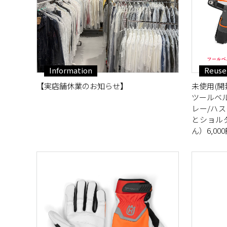
Information
Reuse
【実店舗休業のお知らせ】
未使用(開封
ツールベ
レー/ハ
とショル
ん）6,00