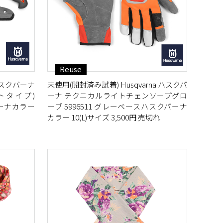
Reuse
 ハスクバーナ
未使用(開封済み試着) Husqvarna ハスクバ
ートタイプ)
ーナ テクニカルライトチェンソープグロ
バーナカラー
ーブ 5996511 グレーベースハスクバーナ
カラー 10(L)サイズ 3,500円 売切れ