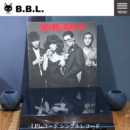
B.B.L
MENU