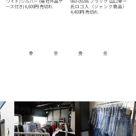
ワイト/シルバー (箱 社外品ケ
960-09286 ブラック 山口幸一
ース付き) 6,600円 売切れ
氏ロゴ入（ジャンク商品）
4,400円 売切れ
B.B.L Store
B.B.L
BBL GIRL Store
BBL GIRL