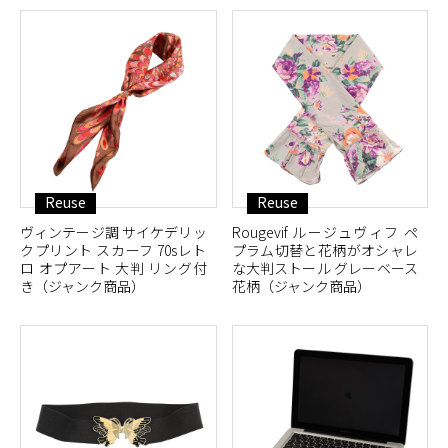
Reuse
Reuse
ヴィンテージ調 サイケデリッ
Rougevif ルージュヴィフ ペ
クプリント スカーフ 70sレト
プラム切替と花柄がオシャレ
ロ オプアート 大判 リング付
な大判ストール グレーベース
き（ジャンク商品）
花柄（ジャンク商品）