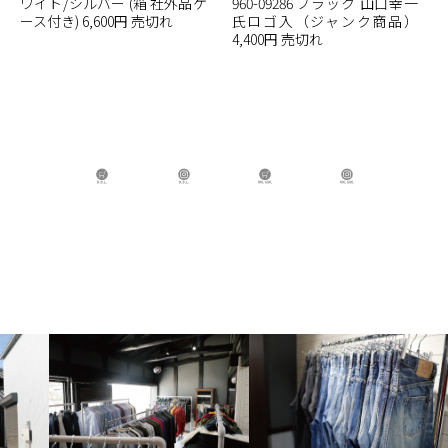
ワイト/シルバー (箱 社外品ケ
960-09286 ブラック 山口幸一
ース付き) 6,600円 売切れ
氏ロゴ入（ジャンク商品）
4,400円 売切れ
B.B.L Store
B.B.L
BBL GIRL Store
BBL GIRL