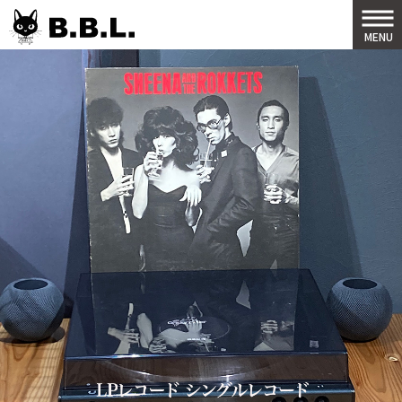
B.B.L
MENU