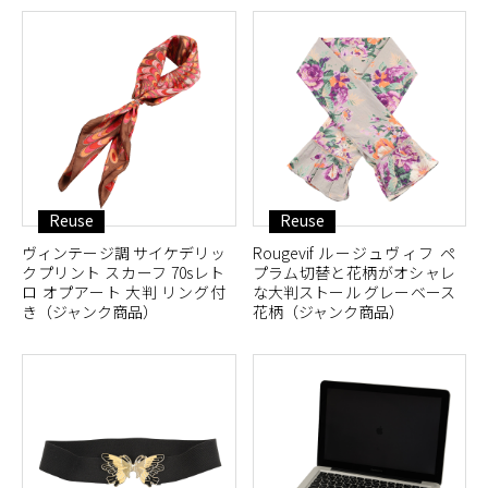
Reuse
Reuse
ヴィンテージ調 サイケデリッ
Rougevif ルージュヴィフ ペ
クプリント スカーフ 70sレト
プラム切替と花柄がオシャレ
ロ オプアート 大判 リング付
な大判ストール グレーベース
き（ジャンク商品）
花柄（ジャンク商品）