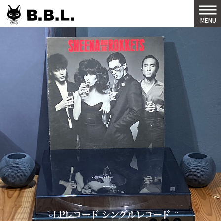
B.B.L
MENU