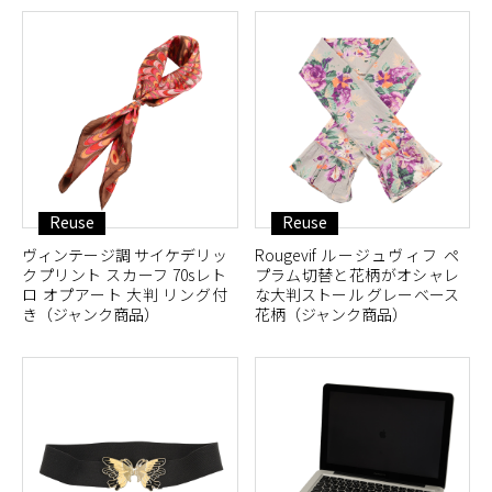
Reuse
Reuse
ヴィンテージ調 サイケデリッ
Rougevif ルージュヴィフ ペ
クプリント スカーフ 70sレト
プラム切替と花柄がオシャレ
ロ オプアート 大判 リング付
な大判ストール グレーベース
き（ジャンク商品）
花柄（ジャンク商品）