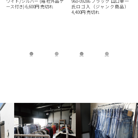
ワイト/シルバー (箱 社外品ケ
960-09286 ブラック 山口幸一
ース付き) 6,600円 売切れ
氏ロゴ入（ジャンク商品）
4,400円 売切れ
B.B.L Store
B.B.L
BBL GIRL Store
BBL GIRL