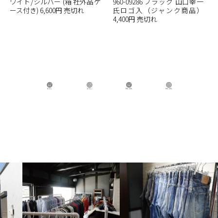
ワイト/シルバー (箱 社外品ケ
960-09286 ブラック 山口幸一
ース付き) 6,600円 売切れ
氏ロゴ入（ジャンク商品）
4,400円 売切れ
B.B.L Store
B.B.L
BBL GIRL Store
BBL GIRL