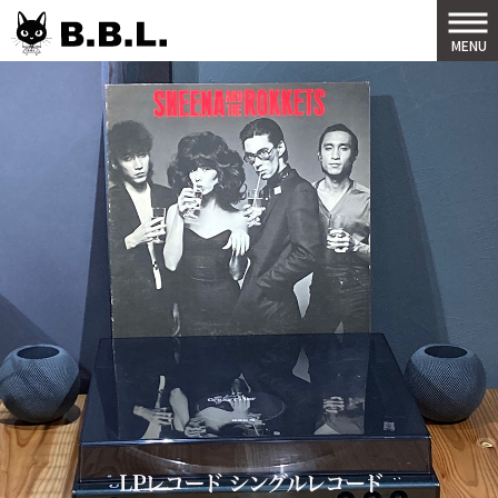
B.B.L
MENU