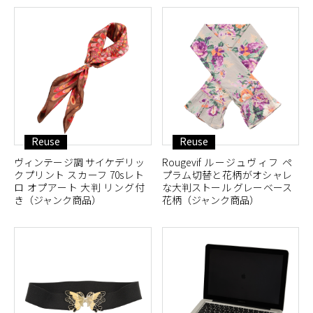
Reuse
Reuse
ヴィンテージ調 サイケデリッ
Rougevif ルージュヴィフ ペ
クプリント スカーフ 70sレト
プラム切替と花柄がオシャレ
ロ オプアート 大判 リング付
な大判ストール グレーベース
き（ジャンク商品）
花柄（ジャンク商品）