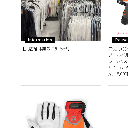
Information
Reuse
【実店舗休業のお知らせ】
未使用(開封
ツールベ
レー/ハ
とショル
ん）6,00