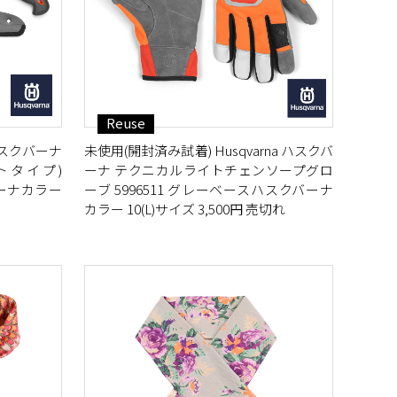
Reuse
 ハスクバーナ
未使用(開封済み試着) Husqvarna ハスクバ
ートタイプ)
ーナ テクニカルライトチェンソープグロ
バーナカラー
ーブ 5996511 グレーベースハスクバーナ
カラー 10(L)サイズ 3,500円 売切れ