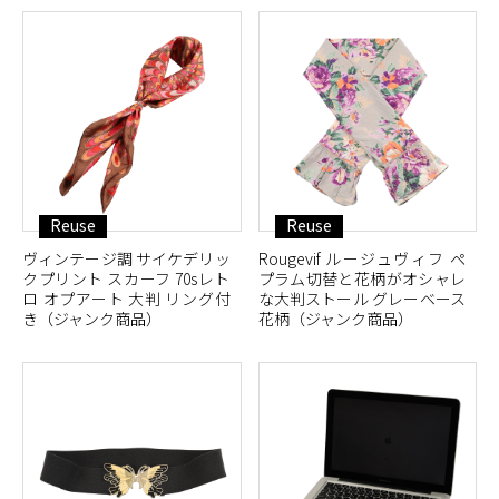
Reuse
Reuse
ヴィンテージ調 サイケデリッ
Rougevif ルージュヴィフ ペ
クプリント スカーフ 70sレト
プラム切替と花柄がオシャレ
ロ オプアート 大判 リング付
な大判ストール グレーベース
き（ジャンク商品）
花柄（ジャンク商品）