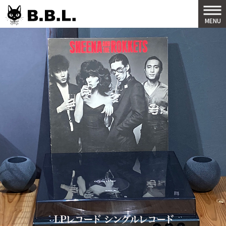
B.B.L
MENU