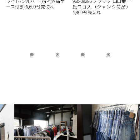
ワイト/シルバー (箱 社外品ケ
960-09286 ブラック 山口幸一
ース付き) 6,600円 売切れ
氏ロゴ入（ジャンク商品）
4,400円 売切れ
B.B.L Store
B.B.L
BBL GIRL Store
BBL GIRL