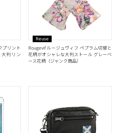
Reuse
クプリント
Rougevif ルージュヴィフ ペプラム切替と
 大判 リン
花柄がオシャレな大判ストール グレーベ
ース花柄（ジャンク商品）