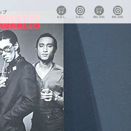
B.B.L Store
B.B.L
BBL GIRL St
BB
ップ