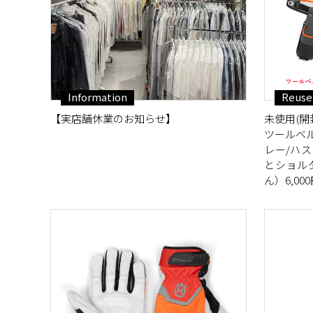
Information
Reuse
【実店舗休業のお知らせ】
未使用(開封
ツールベ
レー/ハ
とショル
ん）6,00