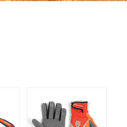
ons.yahoo.co.jp/seller/CAYahSNgEAsoYVTd1cv2mcTQa1gbP?user_type