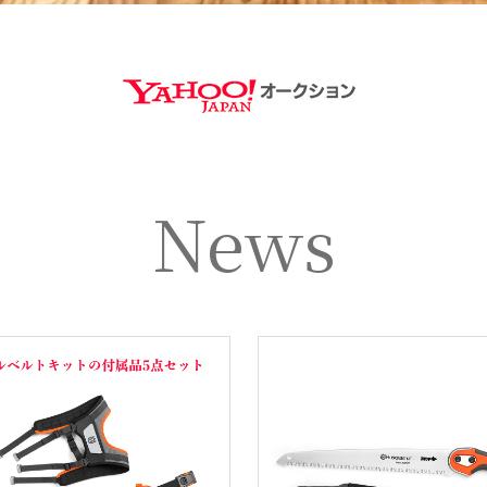
https://aucti
News