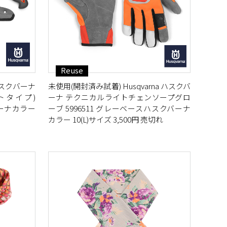
Reuse
 ハスクバーナ
未使用(開封済み試着) Husqvarna ハスクバ
ートタイプ)
ーナ テクニカルライトチェンソープグロ
バーナカラー
ーブ 5996511 グレーベースハスクバーナ
カラー 10(L)サイズ 3,500円 売切れ