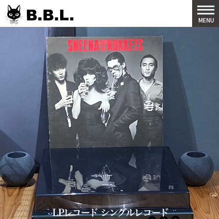
B.B.L
MENU