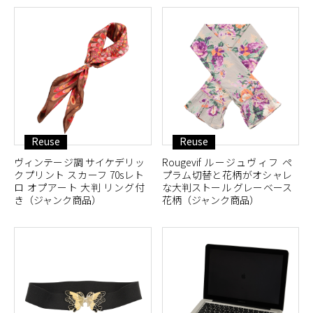
Reuse
Reuse
ヴィンテージ調 サイケデリッ
Rougevif ルージュヴィフ ペ
クプリント スカーフ 70sレト
プラム切替と花柄がオシャレ
ロ オプアート 大判 リング付
な大判ストール グレーベース
き（ジャンク商品）
花柄（ジャンク商品）