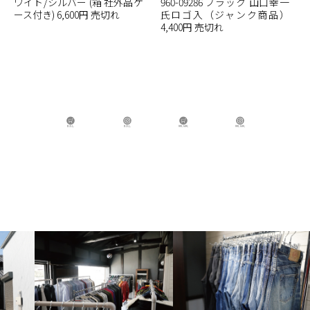
ワイト/シルバー (箱 社外品ケ
960-09286 ブラック 山口幸一
ース付き) 6,600円 売切れ
氏ロゴ入（ジャンク商品）
4,400円 売切れ
B.B.L Store
B.B.L
BBL GIRL Store
BBL GIRL