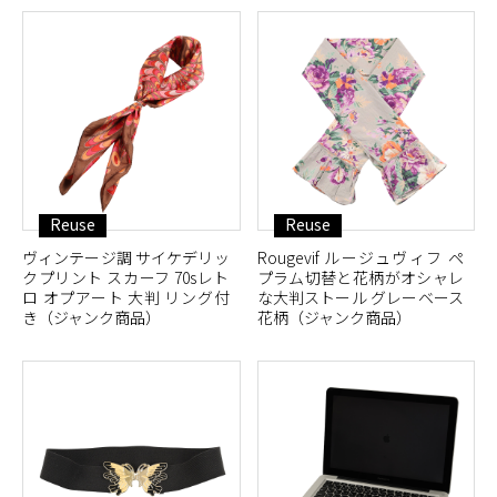
Reuse
Reuse
ヴィンテージ調 サイケデリッ
Rougevif ルージュヴィフ ペ
クプリント スカーフ 70sレト
プラム切替と花柄がオシャレ
ロ オプアート 大判 リング付
な大判ストール グレーベース
き（ジャンク商品）
花柄（ジャンク商品）