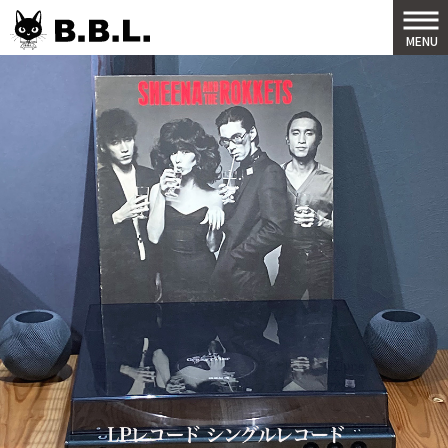
B.B.L
MENU