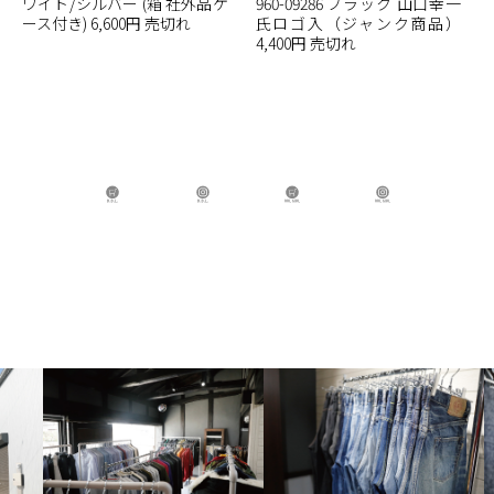
ワイト/シルバー (箱 社外品ケ
960-09286 ブラック 山口幸一
ース付き) 6,600円 売切れ
氏ロゴ入（ジャンク商品）
4,400円 売切れ
B.B.L Store
B.B.L
BBL GIRL Store
BBL GIRL