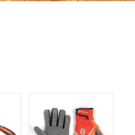
ons.yahoo.co.jp/seller/CAYahSNgEAsoYVTd1cv2mcTQa1gbP?user_type