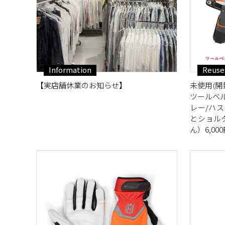
Information
Reuse
【実店舗休業のお知らせ】
未使用(開封
ツールベ
レー/ハ
とショル
ん）6,00