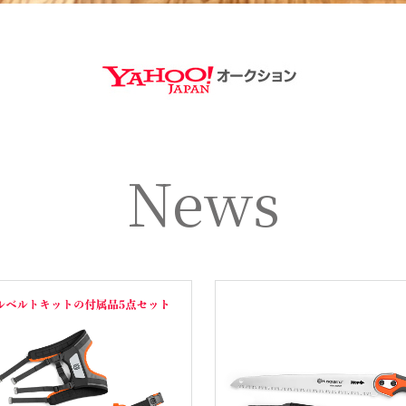
https://aucti
News