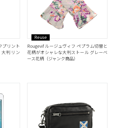
Reuse
クプリント
Rougevif ルージュヴィフ ペプラム切替と
 大判 リン
花柄がオシャレな大判ストール グレーベ
ース花柄（ジャンク商品）