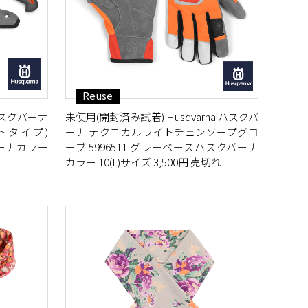
Reuse
 ハスクバーナ
未使用(開封済み試着) Husqvarna ハスクバ
ートタイプ)
ーナ テクニカルライトチェンソープグロ
バーナカラー
ーブ 5996511 グレーベースハスクバーナ
カラー 10(L)サイズ 3,500円 売切れ