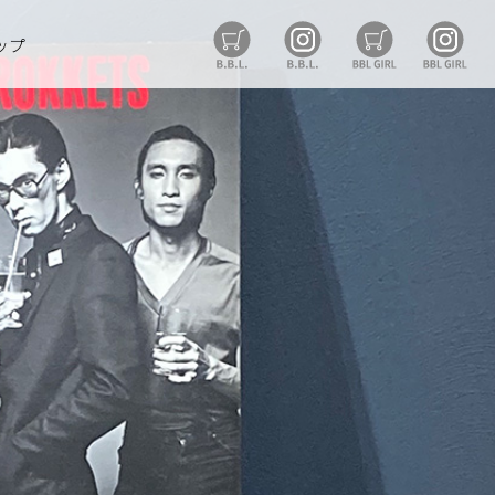
B.B.L Store
B.B.L
BBL GIRL St
BB
ップ