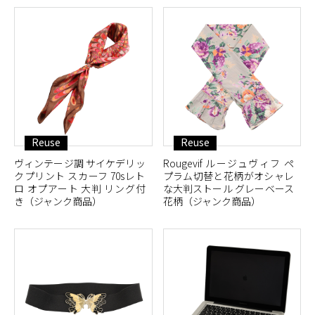
Reuse
Reuse
ヴィンテージ調 サイケデリッ
Rougevif ルージュヴィフ ペ
クプリント スカーフ 70sレト
プラム切替と花柄がオシャレ
ロ オプアート 大判 リング付
な大判ストール グレーベース
き（ジャンク商品）
花柄（ジャンク商品）