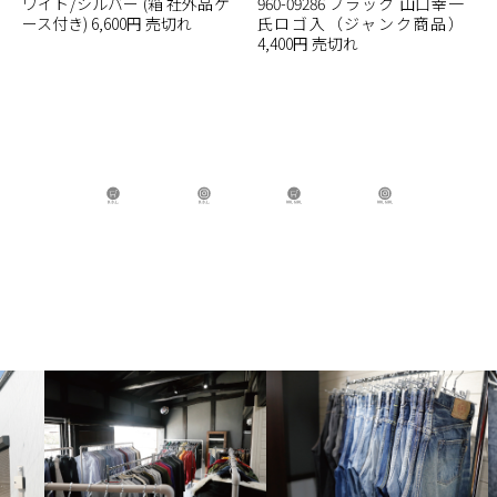
ワイト/シルバー (箱 社外品ケ
960-09286 ブラック 山口幸一
ース付き) 6,600円 売切れ
氏ロゴ入（ジャンク商品）
4,400円 売切れ
B.B.L Store
B.B.L
BBL GIRL Store
BBL GIRL