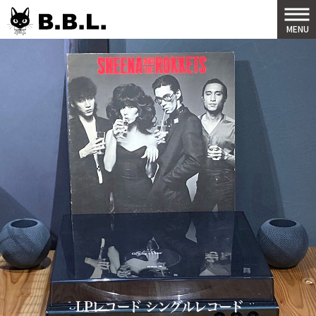
B.B.L
MENU