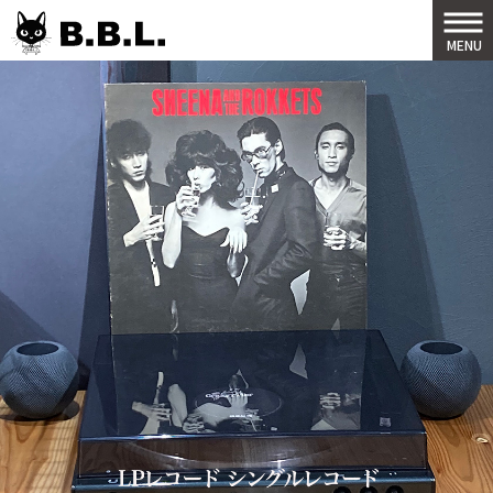
B.B.L
MENU