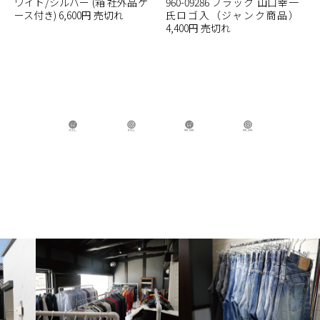
ワイト/シルバー (箱 社外品ケ
960-09286 ブラック 山口幸一
ース付き) 6,600円 売切れ
氏ロゴ入（ジャンク商品）
4,400円 売切れ
B.B.L Store
B.B.L
BBL GIRL Store
BBL GIRL