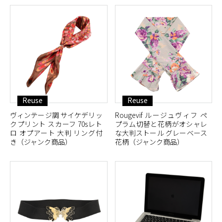
Reuse
Reuse
ヴィンテージ調 サイケデリッ
Rougevif ルージュヴィフ ペ
クプリント スカーフ 70sレト
プラム切替と花柄がオシャレ
ロ オプアート 大判 リング付
な大判ストール グレーベース
き（ジャンク商品）
花柄（ジャンク商品）