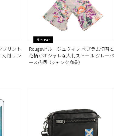
Reuse
クプリント
Rougevif ルージュヴィフ ペプラム切替と
 大判 リン
花柄がオシャレな大判ストール グレーベ
ース花柄（ジャンク商品）