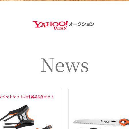
https://aucti
News