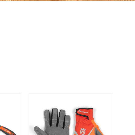
ons.yahoo.co.jp/seller/CAYahSNgEAsoYVTd1cv2mcTQa1gbP?user_type