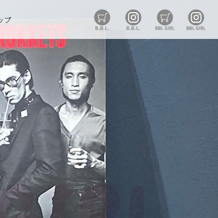
B.B.L Store
B.B.L
BBL GIRL St
BB
ップ