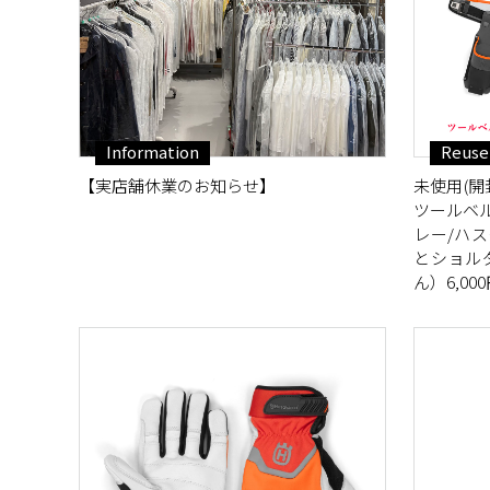
Information
Reuse
【実店舗休業のお知らせ】
未使用(開封
ツールベ
レー/ハ
とショル
ん）6,00