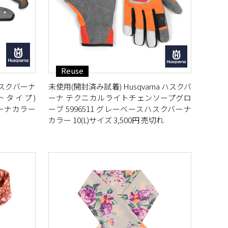
Reuse
 ハスクバーナ
未使用(開封済み試着) Husqvarna ハスクバ
ートタイプ)
ーナ テクニカルライトチェンソープグロ
バーナカラー
ーブ 5996511 グレーベースハスクバーナ
カラー 10(L)サイズ 3,500円 売切れ